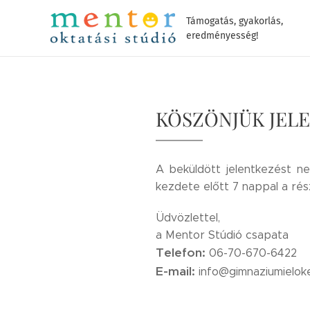
Támogatás, gyakorlás,
eredményesség!
KÖSZÖNJÜK JEL
A beküldött jelentkezést ne
kezdete előtt 7 nappal a rés
Üdvözlettel,
a Mentor Stúdió csapata
Telefon:
06-70-670-6422
E-mail:
info@gimnaziumieloke