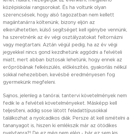
középiskolai rangsorokat. És ha voltunk olyan
szerencsések, hogy alsó tagozatban nem kellett
magántanárra költenünk, bizony eljön az
elkerülhetetlen, külső segítséget kell igénybe vennünk,
ha szeretnénk az év végi osztályzatokat feltornázni
vagy megtartani. Aztán végül pedig, ha az év végi
jegyekkel nincs gond kezdhetünk aggódni a felvételi
miatt, mert abban biztosak lehetünk, hogy ennek az
erőpróbának felkészülés, előkészítés, gyakorlás nélkül
sokkal nehezebben, kevésbé eredményesen fog
gyermekünk megfeleni.
Sajnos, jelenleg a tanórai, tantervi követelmények nem
fedik le a felvételi követelményeket. Másképp kell
teljesíteni, addig sose látott feladattípusokkal
találkozhat a nyolcadikos diák. Persze át kell ismételni a
tananyagot is, hiszen ki emlékszik már az ötödikes
nyelvtanra?! De ez még nem elég - bár ez sem kis