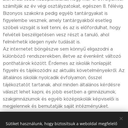
számítják az év végi osztályzatokat, egészen 8. félévig.
Bizonyos szakokra pedig egyéb tantárgyakat is
figyelembe vesznek, amely tantárgyakból esetleg
szóbeli vizsgát is kell tenni, és az is előfordulhat, hogy
felvételi beszélgetésen vesz részt a tanuló, ahol
felmérhetik idegen nyelv tudását is.
Az internetet böngészve sem könnyű eligazodni a
különböző rendszerekben, illetve az évenként változó
ponthatárok között. Érdemes az iskolák honlapját
figyelni és tájékozódni az aktuális követelményeikről. Az
általános iskolák nyolcadik évfolyamon, ősszel
tájékoztatót tartanak, ahol minden általános kérdésre
választ lehet kapni, és jobb esetben a gimnáziumok,
szakgimnáziumok és egyéb középiskolák képviselői is
megjelennek és bemutatják saját intézményüket.
Sütiket használunk, hogy biztosítsuk a weboldal megfelelő