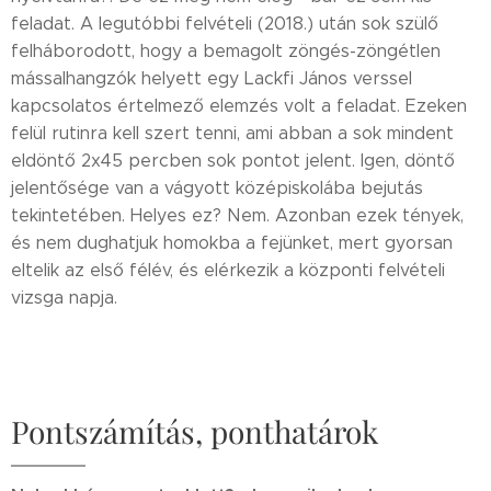
feladat. A legutóbbi felvételi (2018.) után sok szülő
felháborodott, hogy a bemagolt zöngés-zöngétlen
mássalhangzók helyett egy Lackfi János verssel
kapcsolatos értelmező elemzés volt a feladat. Ezeken
felül rutinra kell szert tenni, ami abban a sok mindent
eldöntő 2x45 percben sok pontot jelent. Igen, döntő
jelentősége van a vágyott középiskolába bejutás
tekintetében. Helyes ez? Nem. Azonban ezek tények,
és nem dughatjuk homokba a fejünket, mert gyorsan
eltelik az első félév, és elérkezik a központi felvételi
vizsga napja.
Pontszámítás, ponthatárok