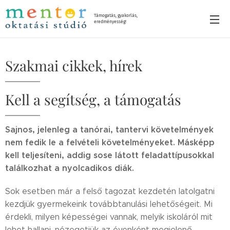
Támogatás, gyakorlás,
eredményesség!
Szakmai cikkek, hírek
Kell a segítség, a támogatás
Sajnos, jelenleg a tanórai, tantervi követelmények
nem fedik le a felvételi követelményeket. Másképp
kell teljesíteni, addig sose látott feladattípusokkal
találkozhat a nyolcadikos diák.
Sok esetben már a felső tagozat kezdetén latolgatni
kezdjük gyermekeink továbbtanulási lehetőségeit. Mi
érdekli, milyen képességei vannak, melyik iskoláról mit
lehet hallani, nézegetjük az évenként megjelenő