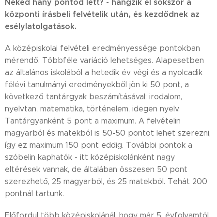
Neked hány pontod lett? - hangzik el sokszor a
központi írásbeli felvételik után, és kezdődnek az
esélylatolgatások.
A középiskolai felvételi eredményessége pontokban
mérendő. Többféle variáció lehetséges. Alapesetben
az általános iskolából a hetedik év végi és a nyolcadik
félévi tanulmányi eredményekből jön ki 50 pont, a
következő tantárgyak beszámításával: irodalom,
nyelvtan, matematika, történelem, idegen nyelv.
Tantárgyanként 5 pont a maximum. A felvételin
magyarból és matekból is 50-50 pontot lehet szerezni,
így ez maximum 150 pont eddig. További pontok a
szóbelin kaphatók - itt középiskolánként nagy
eltérések vannak, de általában összesen 50 pont
szerezhető, 25 magyarból, és 25 matekból. Tehát 200
pontnál tartunk.
Előfordul több középiskolánál, hogy már 5. évfolyamtól