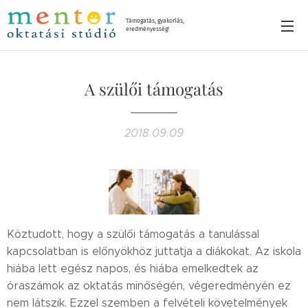
Támogatás, gyakorlás,
eredményesség!
A szülői támogatás
2018.09.09
Köztudott, hogy a szülői támogatás a tanulással
kapcsolatban is előnyökhöz juttatja a diákokat. Az iskola
hiába lett egész napos, és hiába emelkedtek az
óraszámok az oktatás minőségén, végeredményén ez
nem látszik. Ezzel szemben a felvételi követelmények