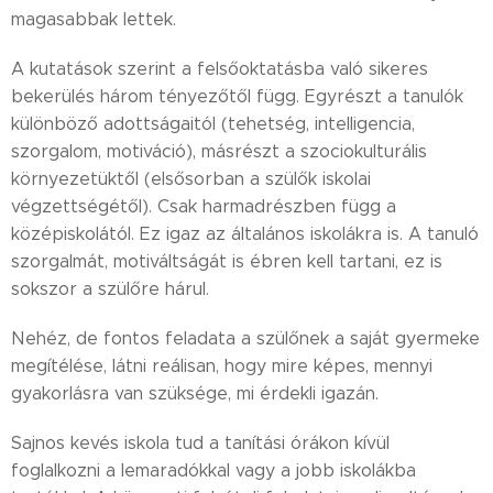
magasabbak lettek.
A kutatások szerint a felsőoktatásba való sikeres
bekerülés három tényezőtől függ. Egyrészt a tanulók
különböző adottságaitól (tehetség, intelligencia,
szorgalom, motiváció), másrészt a szociokulturális
környezetüktől (elsősorban a szülők iskolai
végzettségétől). Csak harmadrészben függ a
középiskolától. Ez igaz az általános iskolákra is. A tanuló
szorgalmát, motiváltságát is ébren kell tartani, ez is
sokszor a szülőre hárul.
Nehéz, de fontos feladata a szülőnek a saját gyermeke
megítélése, látni reálisan, hogy mire képes, mennyi
gyakorlásra van szüksége, mi érdekli igazán.
Sajnos kevés iskola tud a tanítási órákon kívül
foglalkozni a lemaradókkal vagy a jobb iskolákba