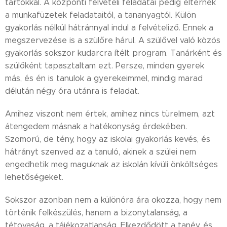
tartókkal. A központi felvételi feladatai pedig eltérnek
a munkafüzetek feladataitól, a tananyagtól. Külön
gyakorlás nélkül hátránnyal indul a felvételiző. Ennek a
megszervezése is a szülőre hárul. A szülővel való közös
gyakorlás sokszor kudarcra ítélt program. Tanárként és
szülőként tapasztaltam ezt. Persze, minden gyerek
más, és én is tanulok a gyerekeimmel, mindig marad
délután négy óra utánra is feladat.
Amihez viszont nem értek, amihez nincs türelmem, azt
átengedem másnak a hatékonyság érdekében.
Szomorú, de tény, hogy az iskolai gyakorlás kevés, és
hátrányt szenved az a tanuló, akinek a szülei nem
engedhetik meg maguknak az iskolán kívüli önköltséges
lehetőségeket.
Sokszor azonban nem a különóra ára okozza, hogy nem
történik felkészülés, hanem a bizonytalanság, a
tétovaság, a tájékozatlanság. Elkezdődött a tanév, és