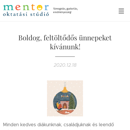
Támogatás, gyakorlás,
eredményesség!
Boldog, feltöltődős ünnepeket
kívánunk!
2020.12.18
Minden kedves diákunknak, családjuknak és leendő