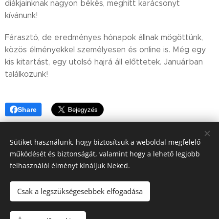
diákjainknak nagyon békés, meghitt karácsonyt
kívánunk!
Fárasztó, de eredményes hónapok állnak mögöttünk,
közös élményekkel személyesen és online is. Még egy
kis kitartást, egy utolsó hajrá áll előttetek. Januárban
találkozunk!
Share
Sütiket használunk, hogy biztosítsuk a weboldal megfelelő
működését és biztonságát, valamint hogy a lehető legjobb
felhasználói élményt kínáljuk Neked.
© 2018 Mentor Oktatási Stúdió I Telefonszám: 06-70-670-
6422 I E-mail cím: info@gimnaziumielokeszito.hu
Csak a legszükségesebbek elfogadása
Adatvédelmi tájékoztató:
https://www.gimnaziumielokeszito.hu/adatkezeles/