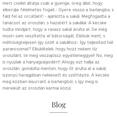
mert csellel áltatja csak a gyenge, öreg állat, hogy
elkerülje félelmetes fogait.- Gyere vissza a barlangba, s
fald fel az orcátlant! - ajánlotta a sakál. Megfogadta a
tanácsot az oroszlán, s hazatért a sakállal. A kecske
tudta mindjárt, hogy a ravasz sakál árulta el. De még
most• sem veszítette el bátorságát. Elébük ment, s
méltóságteljesen így szólt a sakálhoz:- Így teljesíted hát
parancsomat? Elküldtelek, hogy hozz nekem tíz
oroszlánt, te meg visszajössz egyetleneggyel! No, meg
is nyúzlak a hanyagságodért! Ahogy ezt hallja az
oroszlán, gondolta menten, hogy őt árulta el a sakál,
iszonyú haragjában nekiesett és széttépte. A kecske
meg közben kisurrant a barlangból, s így meg is
menekült az oroszlán karmai közül.
Blog