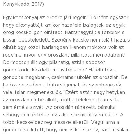
Könyvkiadó, 2017)
Egy kecskenyáj az erdőre járt legelni. Történt egyszer,
hogy alkonyattájt, amikor hazafelé ballagtak, az egyik
öreg kecske igen elfáradt. Hátrahagyták a többiek, s
lassan beesteledett. Szegény kecske nem talált haza, s
elbújt egy közeli barlangban. Hanem mekkora volt az
ijedelme, mikor egy oroszlánt pillantott meg odabent!
Dermedten állt egy pillanatig, aztán sebesen
gondolkodni kezdett, mit is tehetne." Ha elfutok -
gondolta magában -, csakhamar utolér az oroszlán. De
ha összeszedem a bátorságomat, és szembenézek
vele, talán megmenekülök. "Ezért aztán nagy hetykén
az oroszlán elébe állott, mintha félelemnek árnyéka
sem érné a szívét. Az oroszlán ránézett, bámulta,
sehogy sem értette, ez a kecske mitől ilyen bátor. A
többi kecske bezzeg messze elkerüli! Végül arra a
gondolatra Jutott, hogy nem is kecske ez, hanem valami