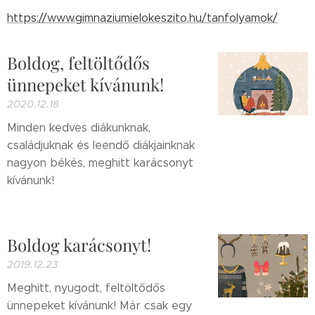
https://www.gimnaziumielokeszito.hu/tanfolyamok/
Boldog, feltöltődős
ünnepeket kívánunk!
2020.12.18
Minden kedves diákunknak,
családjuknak és leendő diákjainknak
nagyon békés, meghitt karácsonyt
kívánunk!
Boldog karácsonyt!
2019.12.23
Meghitt, nyugodt, feltöltődős
ünnepeket kívánunk! Már csak egy