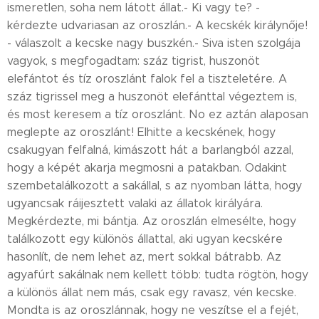
ismeretlen, soha nem látott állat.- Ki vagy te? -
kérdezte udvariasan az oroszlán.- A kecskék királynője!
- válaszolt a kecske nagy buszkén.- Siva isten szolgája
vagyok, s megfogadtam: száz tigrist, huszonöt
elefántot és tíz oroszlánt falok fel a tiszteletére. A
száz tigrissel meg a huszonöt elefánttal végeztem is,
és most keresem a tíz oroszlánt. No ez aztán alaposan
meglepte az oroszlánt! Elhitte a kecskének, hogy
csakugyan felfalná, kimászott hát a barlangból azzal,
hogy a képét akarja megmosni a patakban. Odakint
szembetalálkozott a sakállal, s az nyomban látta, hogy
ugyancsak ráijesztett valaki az állatok királyára.
Megkérdezte, mi bántja. Az oroszlán elmesélte, hogy
találkozott egy különös állattal, aki ugyan kecskére
hasonlít, de nem lehet az, mert sokkal bátrabb. Az
agyafúrt sakálnak nem kellett több: tudta rögtön, hogy
a különös állat nem más, csak egy ravasz, vén kecske.
Mondta is az oroszlánnak, hogy ne veszítse el a fejét,